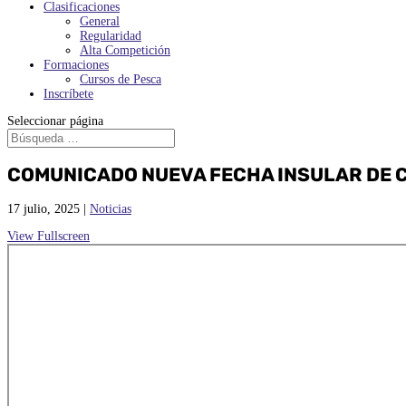
Clasificaciones
General
Regularidad
Alta Competición
Formaciones
Cursos de Pesca
Inscríbete
Seleccionar página
COMUNICADO NUEVA FECHA INSULAR DE 
17 julio, 2025
|
Noticias
View Fullscreen
Saltar
al
contenido
del
PDF