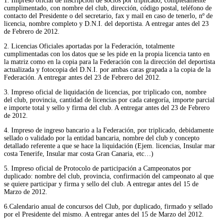
1. Impreso oficial de inscripción de socios por triplicado, completamente
cumplimentado, con nombre del club, dirección, código postal, teléfono de
contacto del Presidente o del secretario, fax y mail en caso de tenerlo, nº de
licencia, nombre completo y D.N.I. del deportista. A entregar antes del 23
de Febrero de 2012.
2. Licencias Oficiales aportadas por la Federación, totalmente
cumplimentadas con los datos que se les pide en la propia licencia tanto en
la matriz como en la copia para la Federación con la dirección del deportista
actualizada y fotocopia del D.N.I. por ambas caras grapada a la copia de la
Federación. A entregar antes del 23 de Febrero del 2012.
3. Impreso oficial de liquidación de licencias, por triplicado con, nombre
del club, provincia, cantidad de licencias por cada categoría, importe parcial
e importe total y sello y firma del club. A entregar antes del 23 de Febrero
de 2012.
4. Impreso de ingreso bancario a la Federación, por triplicado, debidamente
sellado o validado por la entidad bancaria, nombre del club y concepto
detallado referente a que se hace la liquidación (Ejem. licencias, Insular mar
costa Tenerife, Insular mar costa Gran Canaria, etc…)
5. Impreso oficial de Protocolo de participación a Campeonatos por
duplicado: nombre del club, provincia, confirmación del campeonato al que
se quiere participar y firma y sello del club. A entregar antes del 15 de
Marzo de 2012.
6.Calendario anual de concursos del Club, por duplicado, firmado y sellado
por el Presidente del mismo. A entregar antes del 15 de Marzo del 2012.